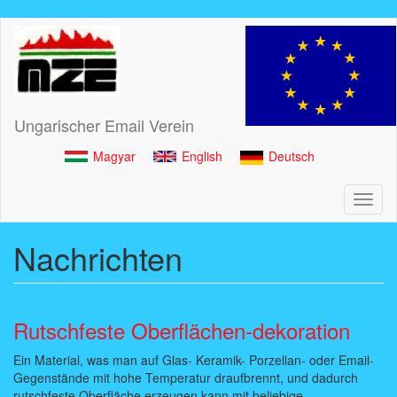
Direkt
zum
Inhalt
Ungarischer Email Verein
Magyar
English
Deutsch
Toggl
naviga
Nachrichten
Rutschfeste Oberflächen-dekoration
Ein Material, was man auf Glas- Keramik- Porzellan- oder Email-
Gegenstände mit hohe Temperatur draufbrennt, und dadurch
rutschfeste Oberfläche erzeugen kann mit beliebige