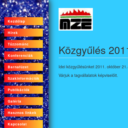
Ugrás
a
tartalomra
Kezdőlap
Hírek
Tűzzománc
Közgyűlés 201
Konferenciák
Idei közgyűlésünket 2011. október 21.
Barnafüzet
Várjuk a tagvállalatok képviselőit.
Szakinformációk
Publikációk
Galéria
Hasznos linkek
Kapcsolat