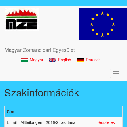
Ugrás
a
tartalomra
Magyar Zománcipari Egyesület
Magyar
English
Deutsch
Toggl
naviga
Szakinformációk
Cím
Email - Mitteilungen - 2016/2 fordítása
Részletek