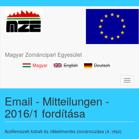
Ugrás
a
tartalomra
Magyar Zománcipari Egyesület
Magyar
English
Deutsch
Toggl
naviga
Email - Mitteilungen -
2016/1 fordítása
Acéllemezek kobalt és nikkelmentes zománcozása (4. rész)