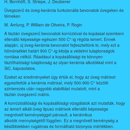
H. Bornhöft, S. Striepe, J. Deubener
Üvegszerű és üveg-kerámia funkcionális bevonatok üvegeken és
fémeken
M. Amlung, P. William de Oliveira, P. Rogin
A tisztán üvegszerű bevonatok korrózióval és kopással szembeni
ellenálló képessége egészen 500 C°-ig régóta ismert. Ennek
alapján, új üveg-kerámia bevonatot fejlesztettünk ki, mely ezt a
hőmérséklet határt 900 C°-ig kitolja a védelmi tulajdonságok
romlása nélkül. Ráadásul a kopásállósági és könnyen
tisztíthatósági tulajdonság az olyan kerámia alkotókkal mint a
SiC, kapcsolatos.
Ezeket az eredményeket úgy értük el, hogy az üveg mátrixot
egyesítettük a kerámia mátrixal, mely 500-900 C° közötti
szinterezés után nagyobb stabilitást mutatott, mint a
tisztán üvegszerű mátrix.
A korrózióállósági és kopásállósági vizsgálatok azt mutatták, hogy
az ismert alkáli üveg tipusú mátrixok ellenálló képessége
megnövelt keménységgel párosult, a kerámikus
alkotók mennyiségétől függően. Ez a megnövelt keménység a
későbbiekben rugalmas és formálható bizonyos mértékben.