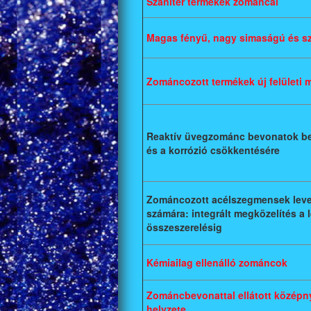
Szaniter termékek zománcai
Magas fényű, nagy simaságú és s
Zománcozott termékek új felületi 
Reaktív üvegzománc bevonatok be
és a korrózió csökkentésére
Zománcozott acélszegmensek leve
számára: integrált megközelítés a
összeszerelésig
Kémiailag ellenálló zománcok
Zománcbevonattal ellátott középn
helyzete