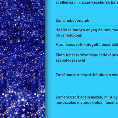
acéllemez mikroszerkezetének hat
Zománcbevonatok
Hőálló feliratozó anyag és tulajd
folyamatokban
A zománcozott kötegelt hőcserélő
Titán fehér fedőzománc fedőképe
szabályozásával
Zománcozott részek hő okozta ve
Zománcozott acéllemezek, mint gy
nanoszálas matracok előállításáná