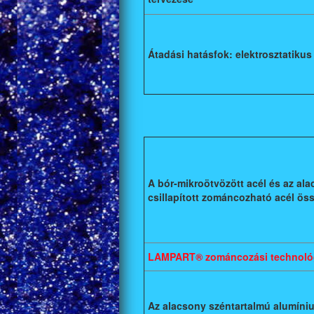
Átadási hatásfok: elektrosztatikus
A bór-mikroötvözött acél és az al
csillapított zománcozható acél ös
LAMPART® zománcozási technoló
Az alacsony széntartalmú alumíni