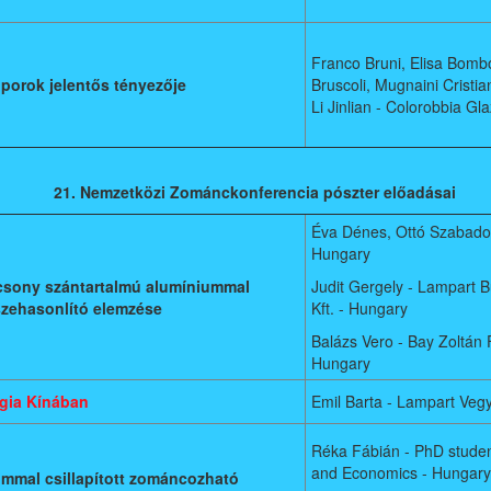
Franco Bruni, Elisa Bombo
 porok jelentős tényezője
Bruscoli, Mugnaini Cristian
Li Jinlian - Colorobbia Gl
21. Nemzetközi Zománckonferencia pószter előadásai
Éva Dénes, Ottó Szabado
Hungary
acsony szántartalmú alumíniummal
Judit Gergely - Lampart 
szehasonlító elemzése
Kft. - Hungary
Balázs Vero - Bay Zoltán 
Hungary
gia Kínában
Emil Barta - Lampart Veg
Réka Fábián - PhD studen
and Economics - Hungary
ummal csillapított zománcozható