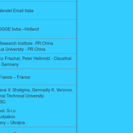
endel Email Italia
UGGE bvba –Holland
esearch Institute -PR China
a University - PR China
z Frischat, Peter Hellmold - Clausthal
 - Germany
France – France
ana V. Shaligina, Gennadiy K. Voronov,
nal Technical University
JSC
l. S.r.o
Hudyakov
any – Ukrajna