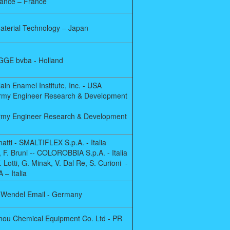
rance – France
aterial Technology – Japan
GE bvba - Holland
lain Enamel Institute, Inc. - USA
 Army Engineer Research & Development
 Army Engineer Research & Development
ignatti - SMALTIFLEX S.p.A. - Italia
i, F. Bruni -- COLOROBBIA S.p.A. - Italia
F. Lotti, G. Minak, V. Dal Re, S. Curioni -
– Italia
 - Wendel Email - Germany
ou Chemical Equipment Co. Ltd - PR