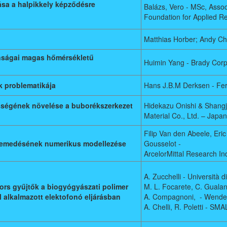
ása a halpikkely képződésre
Balázs, Vero - MSc, Assoc
Foundation for Applied 
Matthias Horber; Andy 
onságai magas hőmérsékletű
Huimin Yang - Brady Cor
k problematikája
Hans J.B.M Derksen - Fer
sségének növelése a buborékszerkezet
Hidekazu Onishi & Shang
Material Co., Ltd. – Japan
Filip Van den Abeele, Eric
temedésének numerikus modellezése
Gousselot -
ArcelorMittal Research I
A. Zucchelli - Università d
ors gyűjtők a biogyógyászati polimer
M. L. Focarete, C. Gualand
l alkalmazott elektofonó eljárásban
A. Compagnoni, - Wendel Em
A. Chelli, R. Poletti - SMA