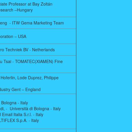
iate Professor at Bay Zoltán
Research –Hungary
Cheng - ITW Gema Marketing Team
poration – USA
ro Techniek BV - Netherlands
ju Tsai - TOMATEC(XIAMEN) Fine
 Hoferlin, Lode Duprez, Philippe
ndustry Gent – England
i Bologna - Italy
i, - Università di Bologna - Italy
ail Italia S.r.l. - Italy
LTIFLEX S.p.A. - Italy