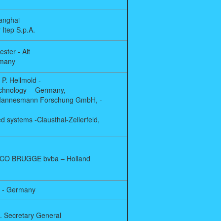
anghai
 Itep S.p.A.
ster - Alt
rmany
 P. Hellmold -
Technology - Germany,
er Mannesmann Forschung GmbH, -
 systems -Clausthal-Zellerfeld,
MCO BRUGGE bvba – Holland
l - Germany
.I. Secretary General