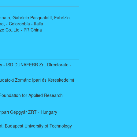
nato, Gabriele Pasqualetti, Fabrizio
o, - Colorobbia - Italia
aze Co.,Ltd - PR China
s - ISD DUNAFERR Zrt. Directorate -
Budafoki Zománc Ipari és Kereskedelmi
Foundation for Applied Research -
yipari Gépgyár ZRT - Hungary
t, Budapest University of Technology