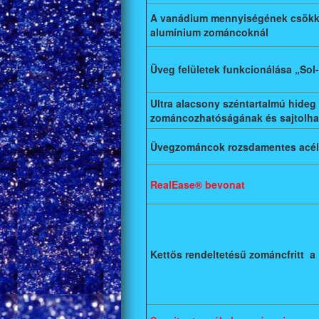
A vanádium mennyiségének csökke
alumínium zománcoknál
Üveg felületek funkcionálása „Sol
Ultra alacsony széntartalmú hideg
zománcozhatóságának és sajtolha
Üvegzománcok rozsdamentes acél
RealEase® bevonat
Kettős rendeltetésű zománcfritt 