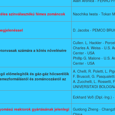
Alain Aronica - FERRO F
zéles színválasztékú fémes zománcok
Naochika Iwata - Tokan M
megjelenéssel
D. Jacobs - PEMCO BRUG
Cullen. L. Hackler - Porce
Charles A. Weiss - U.S.
tonvasak számára a kötés növelésére
Center - USA
Phillip G. Malone - U.S.
Center - USA
A. Chelli, R. Poletti, L. P
gő előmelegítők és gáz-gáz hőcserélők
F. Bruscoli, G. Pasqualett
 lemezformálástól és zománcozástól az
A. Zucchelli, L. Rossetti, 
UNIVERSITA’DI BOLOGNA 
Eckhard Voß (Dipl.-Ing.)
yomású reaktorok gyártásának jelenlegi
Guidong Zheng - Changzh
China