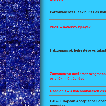
Porzománcozás: flexibilitás és kö
2C/1F – növekvő igények
Habzománcok fejlesztése és tulaj
Zománcozott acéllemez szegmensek
és silók: múlt és jövő
Rheológia – a kölcsönhatások ös
EAS - European Acceptance Scheme
tervezése