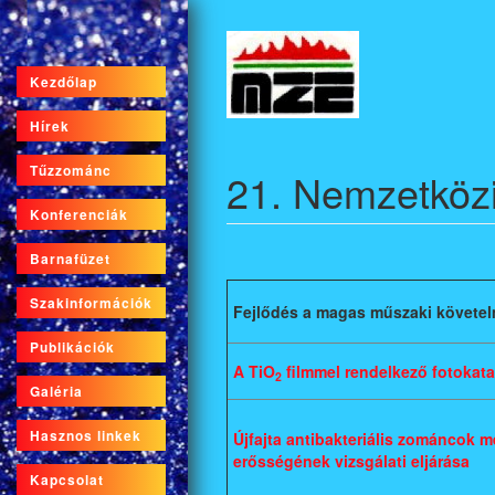
Ugrás
a
tartalomra
Kezdőlap
Hírek
Tűzzománc
21. Nemzetköz
Konferenciák
Barnafüzet
Szakinformációk
Fejlődés a magas műszaki követel
Publikációk
A TiO
filmmel rendelkező fotokata
2
Galéria
Hasznos linkek
Újfajta antibakteriális zománcok m
erősségének vizsgálati eljárása
Kapcsolat