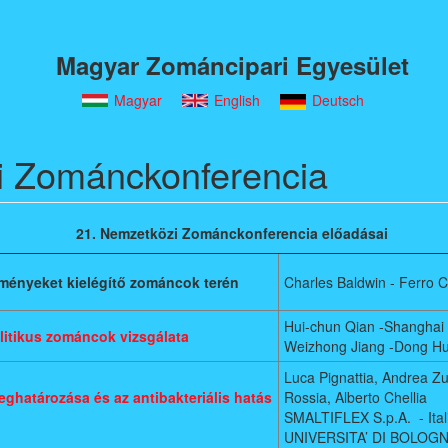
Magyar Zománcipari Egyesület
Magyar
English
Deutsch
i Zománckonferencia
21. Nemzetközi Zománckonferencia előadásai
ményeket kielégítő zománcok terén
Charles Baldwin - Ferro 
Hui-chun Qian -Shanghai 
litikus zománcok vizsgálata
Weizhong Jiang -Dong Hu
Luca Pignattia, Andrea Zuc
eghatározása és az antibakteriális hatás
Rossia, Alberto Chellia
SMALTIFLEX S.p.A. - Ital
UNIVERSITA’ DI BOLOGNA 