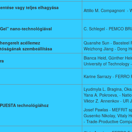
ntése vagy teljes elhagyása
Attilio M. Compagnoni - W
-Gel” nano-technológiával
C. Schlegel - PEMCO BR
 hengerelt acéllemez
Quanshe Sun - Baosteel R
tóságának szembeállítása
Weizhong Jiang - Dong Hu
Bianca Heid, Günther Hein
ra
University of Technology
Karine Sarrazy - FERRO 
Lyudmyla L. Bragina, Oks
Yana A. Pokroeva, - Natio
Viktor Z. Annenkov - UR 
a PUESTA technológiához
Josef Pawlas - MEFRIT spo
Gusenko Nikolay, Vitaly 
- Trade-Productive Comp