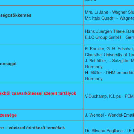
Mrs. Li Jane - Wagner Sh
ltségcsökkentés
Mr. Italo Quadri -- Wagner
Hans-Juergen Thiele-B.Rie
E.I.C Group GmbH – Ge
K. Kanzler, G. H. Frischat,
Clausthal University of 
J. Schöttler, - Salzgitt
donságai
Germany
H. Müller - DHM embedded
Germany
ből csavarkötéssel szerelt tartályok
V.Duchamp, K.Lips - PE
szessége
J. Wendel - Wendel-Emai
 –ivóvízzel érintkező termékek
Dr. Silvano Pagliuca - I.E